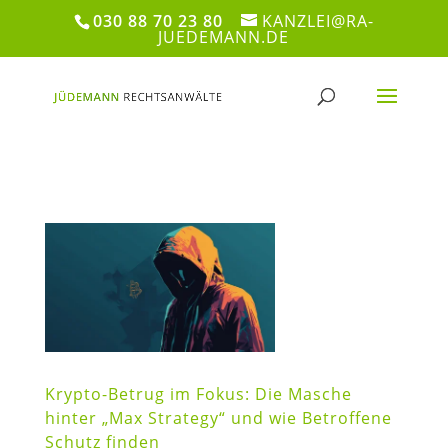
030 88 70 23 80
KANZLEI@RA-
JUEDEMANN.DE
Krypto-Betrug im Fokus: Die Masche
hinter „Max Strategy“ und wie Betroffene
Schutz finden