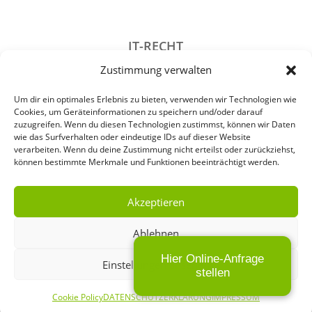
IT-RECHT
Zustimmung verwalten
DATENSCHUTZRECHT
STRAFRECHT
Um dir ein optimales Erlebnis zu bieten, verwenden wir Technologien wie
Cookies, um Geräteinformationen zu speichern und/oder darauf
GESELLSCHAFTSRECHT
zuzugreifen. Wenn du diesen Technologien zustimmst, können wir Daten
wie das Surfverhalten oder eindeutige IDs auf dieser Website
VERANSTALTUNGSRECHT
verarbeiten. Wenn du deine Zustimmung nicht erteilst oder zurückziehst,
können bestimmte Merkmale und Funktionen beeinträchtigt werden.
ARCHIV
Akzeptieren
Ablehnen
IMPRESSUM
Hier Online-Anfrage
Einstellungen ansehen
DATENSCHUTZERKLÄRUNG
stellen
Cookie Policy
DATENSCHUTZERKLÄRUNG
IMPRESSUM