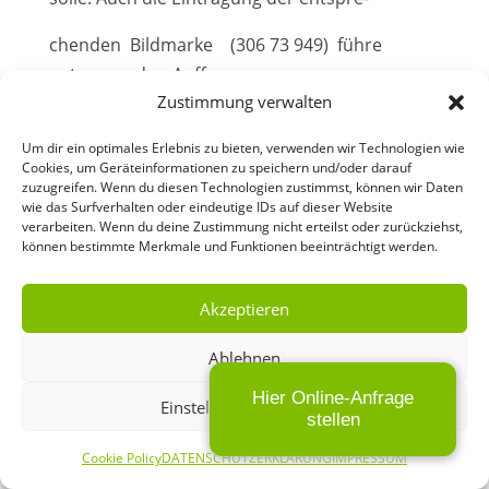
chenden Bildmarke (306 73 949) führe
entgegen der Auffassung
Zustimmung verwalten
der Anmelderin zu keiner anderen
Um dir ein optimales Erlebnis zu bieten, verwenden wir Technologien wie
Beurteilung, da bei Würdigung des hier ange-
Cookies, um Geräteinformationen zu speichern und/oder darauf
zuzugreifen. Wenn du diesen Technologien zustimmst, können wir Daten
meldeten Gesamtzeichens diese grafische
wie das Surfverhalten oder eindeutige IDs auf dieser Website
Gestaltung vollkommen in den Hinter-
verarbeiten. Wenn du deine Zustimmung nicht erteilst oder zurückziehst,
können bestimmte Merkmale und Funktionen beeinträchtigt werden.
grund trete, so dass sie nicht als
Herkunftshinweis dienen könne. Ebenso
Akzeptieren
wenig
Ablehnen
schutzbegründend für das Anmeldezeichen
könne auch die Eintragung der Ge-
Hier Online-Anfrage
Einstellungen ansehen
stellen
meinschaftsmarke (CTM 005514443) sein,
Cookie Policy
DATENSCHUTZERKLÄRUNG
IMPRESSUM
da die Kennzeichnungs-