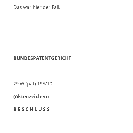
Das war hier der Fall.
BUNDESPATENTGERICHT
29 W (pat) 195/10_______________________
(Aktenzeichen)
B E S C H L U S S