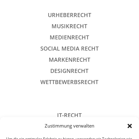
URHEBERRECHT
MUSIKRECHT
MEDIENRECHT
SOCIAL MEDIA RECHT
MARKENRECHT
DESIGNRECHT
WETTBEWERBSRECHT
IT-RECHT
Zustimmung verwalten
DATENSCHUTZRECHT
STRAFRECHT
Um dir ein optimales Erlebnis zu bieten, verwenden wir Technologien wie