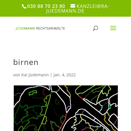
030 88 70 23 80
KANZLEI@RA-
JUEDEMANN.DE
birnen
von
Kai Jüdemann
|
Jan. 4, 2022