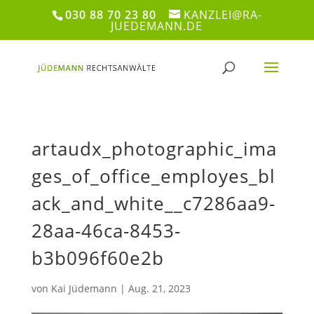
030 88 70 23 80
KANZLEI@RA-
JUEDEMANN.DE
artaudx_photographic_ima
ges_of_office_employes_bl
ack_and_white__c7286aa9-
28aa-46ca-8453-
b3b096f60e2b
von
Kai Jüdemann
|
Aug. 21, 2023