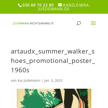
030 88 70 23 80
KANZLEI@RA-
JUEDEMANN.DE
artaudx_summer_walker_s
hoes_promotional_poster_
1960s
von
Kai Jüdemann
|
Jan. 5, 2023