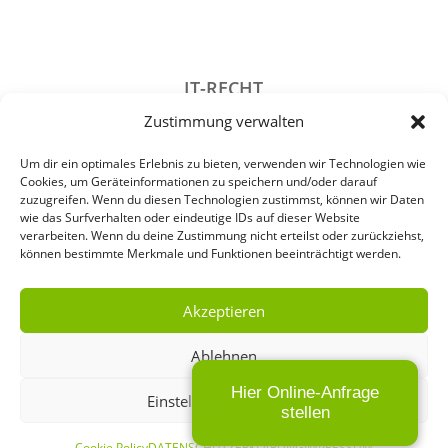
IT-RECHT
Zustimmung verwalten
DATENSCHUTZRECHT
STRAFRECHT
Um dir ein optimales Erlebnis zu bieten, verwenden wir Technologien wie
Cookies, um Geräteinformationen zu speichern und/oder darauf
GESELLSCHAFTSRECHT
zuzugreifen. Wenn du diesen Technologien zustimmst, können wir Daten
wie das Surfverhalten oder eindeutige IDs auf dieser Website
VERANSTALTUNGSRECHT
verarbeiten. Wenn du deine Zustimmung nicht erteilst oder zurückziehst,
können bestimmte Merkmale und Funktionen beeinträchtigt werden.
ARCHIV
Akzeptieren
Ablehnen
IMPRESSUM
Hier Online-Anfrage
Einstellungen ansehen
DATENSCHUTZERKLÄRUNG
stellen
Cookie Policy
DATENSCHUTZERKLÄRUNG
IMPRESSUM