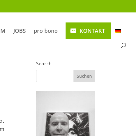
AM
JOBS
pro bono
KONTAKT
Search
 –
ot
mm