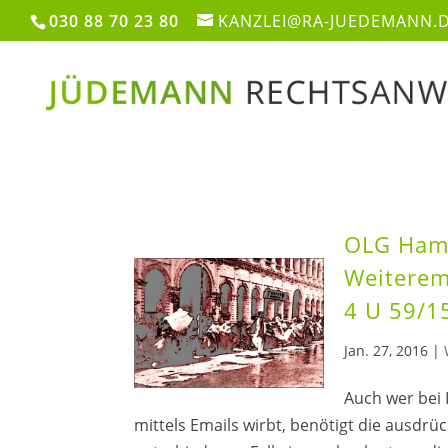
030 88 70 23 80
KANZLEI@RA-JUEDEMANN.
OLG Hamm
Weiterem
4 U 59/1
Jan. 27, 2016
|
Auch wer bei 
mittels Emails wirbt, benötigt die ausdr