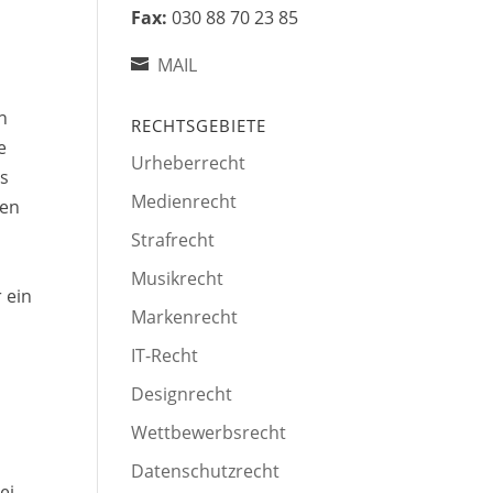
Fax:
030 88 70 23 85
MAIL
n
RECHTSGEBIETE
e
Urheberrecht
es
Medienrecht
ten
Strafrecht
Musikrecht
 ein
Markenrecht
IT-Recht
Designrecht
Wettbewerbsrecht
Datenschutzrecht
ei