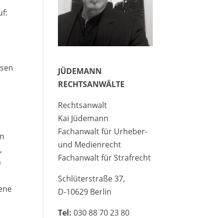
f:
esen
JÜDEMANN
RECHTSANWÄLTE
Rechtsanwalt
Kai Jüdemann
Fachanwalt für Urheber-
en
und Medienrecht
,
Fachanwalt für Strafrecht
e
Schlüterstraße 37,
bene
D-10629 Berlin
Tel:
030 88 70 23 80