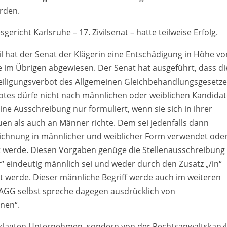
rden.
richt Karlsruhe – 17. Zivilsenat – hatte teilweise Erfolg.
l hat der Senat der Klägerin eine Entschädigung in Höhe vo
e im Übrigen abgewiesen. Der Senat hat ausgeführt, dass di
eiligungsverbot des Allgemeinen Gleichbehandlungsgesetz
botes dürfe nicht nach männlichen oder weiblichen Kandida
ne Ausschreibung nur formuliert, wenn sie sich in ihrer
n als auch an Männer richte. Dem sei jedenfalls dann
ichnung in männlicher und weiblicher Form verwendet oder
t werde. Diesen Vorgaben genüge die Stellenausschreibung
er“ eindeutig männlich sei und weder durch den Zusatz „/in“
t werde. Dieser männliche Begriff werde auch im weiteren
as AGG selbst spreche dagegen ausdrücklich von
nen“.
eklagten Unternehmen, sondern von der Rechtsanwaltskanzl