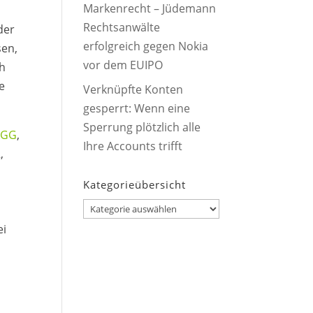
Markenrecht – Jüdemann
Rechtsanwälte
der
erfolgreich gegen Nokia
sen,
vor dem EUIPO
ch
e
Verknüpfte Konten
gesperrt: Wenn eine
Sperrung plötzlich alle
 AGG
,
Ihre Accounts trifft
,
Kategorieübersicht
Kategorieübersicht
ei