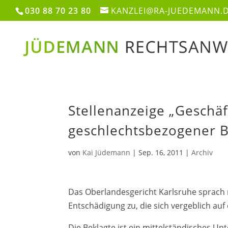
030 88 70 23 80
KANZLEI@RA-JUEDEMANN.
Stellenanzeige „Geschäf
geschlechtsbezogener B
von
Kai Jüdemann
|
Sep. 16, 2011
|
Archiv
Das Oberlandesgericht Karlsruhe sprach m
Entschädigung zu, die sich vergeblich au
Die Beklagte ist ein mittelständisches U