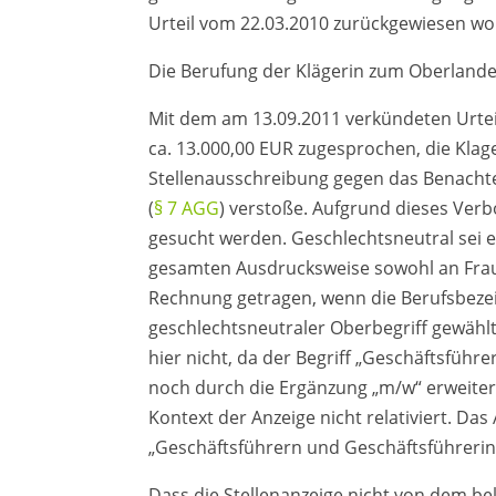
Urteil vom 22.03.2010 zurückgewiesen wo
Die Berufung der Klägerin zum Oberlandesge
Mit dem am 13.09.2011 verkündeten Urtei
ca. 13.000,00 EUR zugesprochen, die Klag
Stellenausschreibung gegen das Benacht
(
§ 7 AGG
) verstoße. Aufgrund dieses Ver
gesucht werden. Geschlechtsneutral sei ei
gesamten Ausdrucksweise sowohl an Fraue
Rechnung getragen, wenn die Berufsbeze
geschlechtsneutraler Oberbegriff gewähl
hier nicht, da der Begriff „Geschäftsführ
noch durch die Ergänzung „m/w“ erweiter
Kontext der Anzeige nicht relativiert. D
„Geschäftsführern und Geschäftsführerin
Dass die Stellenanzeige nicht von dem b