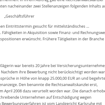
ten nacheinander zwei Stellenanzeigen folgenden Inhalts au
„Geschäftsführer
 Eintrittstermin gesucht für mittelständisches …
 Fähigkeiten in Akquisition sowie Finanz- und Rechnungsw
gspositionen erwünscht. Frühere Tätigkeiten in der Branche
 Klägerin war bereits 20 Jahre bei Versicherungsunternehm
rin. Nachdem ihre Bewerbung nicht berücksichtigt worden war
sprüche in Höhe von knapp 25.000,00 EUR an und begehrt
enanzeige. Den benannte die Rechtsanwaltskanzlei erst,
m April 2008 dazu verurteilt worden war. Die danach erho
sschreibende Unternehmen auf Entschädigung wegen
m Bewerbungsverfahren ist vom Landgericht Karlsruhe mit