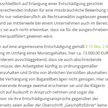
sschließlich auf Erlangung einer Entschädigung gerichtet
usreichenden Indizien für eine missbräuchliche Bewerbung 
mehr nur nebenberuflich als Rechtsanwältin zugelassen gewe
 und sei mittlerweile bei einem Unternehmen auch im Berei
s sei auch nicht erkennbar, dass sie für die ausgeschrieben
nterqualifiziert gewesen wäre.
uch auf eine angemessene Entschädigung gemäß
§ 15 Abs. 2
ung im Umfang eines Monatsgehaltes, hier ca. 13.000,00 EUR
 anderem ausschlaggebend, dass sie auch abschreckende
n müsse, den Arbeitgeber künftig zu ordnungsgemäßer
 anzuhalten und Dritte von ähnlichen Verstößen abzuhalten.
e Verhängung von Bagatellbeträgen nicht genügen. Hier s
minierende Anzeige zweimal erschienen sei und die Klägerin
lich auf Auskunft in Anspruch nehmen und sogar die
evor sie ihre Entschädigungsansprüche gegenüber der
seits seien außer der Überschrift „Geschäftsführer“ keine