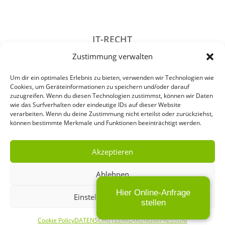
IT-RECHT
Zustimmung verwalten
DATENSCHUTZRECHT
STRAFRECHT
Um dir ein optimales Erlebnis zu bieten, verwenden wir Technologien wie
Cookies, um Geräteinformationen zu speichern und/oder darauf
GESELLSCHAFTSRECHT
zuzugreifen. Wenn du diesen Technologien zustimmst, können wir Daten
wie das Surfverhalten oder eindeutige IDs auf dieser Website
VERANSTALTUNGSRECHT
verarbeiten. Wenn du deine Zustimmung nicht erteilst oder zurückziehst,
können bestimmte Merkmale und Funktionen beeinträchtigt werden.
ARCHIV
Akzeptieren
Ablehnen
IMPRESSUM
Hier Online-Anfrage
Einstellungen ansehen
DATENSCHUTZERKLÄRUNG
stellen
Cookie Policy
DATENSCHUTZERKLÄRUNG
IMPRESSUM