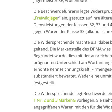
Jägermeister SE, Wolfenbüttel.
Die Beschwerdeführerin legte Widerspruc
„Freiwildjäge
r“ ein, gestützt auf ihre älte
Dienstleistungen der Klassen 32, 33 und 4
gegen Waren der Klasse 33 (alkoholische 
Die Widersprechende machte u.a. dabei
geltend. Die Markenstelle des DPMA wies
Begründet wurde dies mit der ausreiche
prägnanten Unterschied am Wortanfang („
erhöhte Kennzeichnungskraft, Firmenges
substantiiert bewertet. Weder eine unmi
festgestellt.
Die Widersprechende legt Beschwerde e
1 Nr. 2 und 3 MarkenG
vorliegen. Sie sie
angegriffenen Waren mit den für die Wid