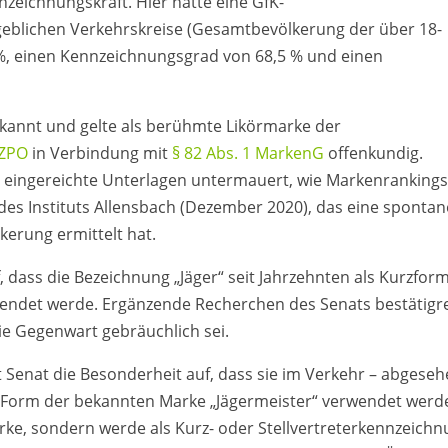
nzeichnungskraft. Hier hatte eine GfK-
blichen Verkehrskreise (Gesamtbevölkerung der über 18-
 %, einen Kennzeichnungsgrad von 68,5 % und einen
ekannt und gelte als berühmte Likörmarke der
 ZPO
in Verbindung mit
§ 82 Abs. 1 MarkenG
offenkundig.
h eingereichte Unterlagen untermauert, wie Markenrankings
es Instituts Allensbach (Dezember 2020), das eine spontan
erung ermittelt hat.
 dass die Bezeichnung „Jäger“ seit Jahrzehnten als Kurzform
wendet werde. Ergänzende Recherchen des Senats bestätigr
ie Gegenwart gebräuchlich sei.
 Senat die Besonderheit auf, dass sie im Verkehr – abgese
te Form der bekannten Marke „Jägermeister“ verwendet werd
arke, sondern werde als Kurz- oder Stellvertreterkennzeich