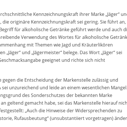
chschnittliche Kennzeichnungskraft ihrer Marke „Jäger“ u
 die originäre Kennzeichnungskraft sei gering. Sie führt an,
Begriff für alkoholische Getränke geführt werde und auch d
chreibende Verwendung des Wortes für alkoholische Geträn
sammenhang mit Themen wie Jagd und Kräuterlikören
en „Jäger“ und „Jägermeister“ belege. Das Wort „Jäger“ sei
eschmacksangabe geeignet und richte sich nicht
e gegen die Entscheidung der Markenstelle zulässig und
 sei unzureichend und leide an einem wesentlichen Mangel
ngsgrund des Sonderschutzes der bekannten Marke
an geltend gemacht habe, sei das Markenstelle hierauf nic
 festgestellt: „Auch die Hinweise der Widersprechenden zu
storie, Rufausbeutung“ (unsubstantiiert vorgetragen) ände