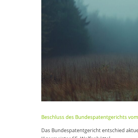
Beschluss des Bundespatentgerichts vom 2
Das Bundespatentgericht entschied aktue