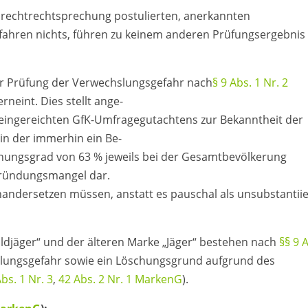
nrechtrechtsprechung postulierten, anerkannten
hren nichts, führen zu keinem anderen Prüfungsergebnis 
der Prüfung der Verwechslungsgefahr nach
§ 9 Abs. 1 Nr. 2
rneint. Dies stellt ange-
 eingereichten GfK-Umfragegutachtens zur Bekanntheit der
in der immerhin ein Be-
nungsgrad von 63 % jeweils bei der Gesamtbevölkerung
egründungsmangel dar.
inandersetzen müssen, anstatt es pauschal als unsubstantiie
ldjäger“ und der älteren Marke „Jäger“ bestehen nach
§§ 9 
ungsgefahr sowie ein Löschungsgrund aufgrund des
Abs. 1 Nr. 3
,
42 Abs. 2 Nr. 1 MarkenG
).