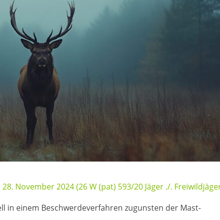
8. November 2024 (26 W (pat) 593/20 Jäger ./. Freiwildjäge
ll in einem Beschwerdeverfahren zugunsten der Mast-