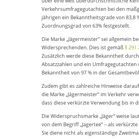
über eine weit überdurchschnittliche Ken
Verkehrsumfragegutachten bei den maßge
jährigen ein Bekanntheitsgrade von 83,8
Zuordnungsgrad von 63% festgestellt.
Die Marke „Jägermeister“ sei allgemein b
Widersprechenden. Dies ist gemäß
§ 291
Zusätzlich werde diese Bekanntheit durc
Absatzzahlen und ein Umfragegutachten d
Bekanntheit von 97 % in der Gesamtbevölk
Zudem gibt es zahlreiche Hinweise darauf,
die Marke „Jägermeister“ im Verkehr ver
dass diese verkürzte Verwendung bis in d
Die Widerspruchsmarke „Jäger“ weise laut
von dem Begriff „Jagertee“ – als verkürz
Sie diene nicht als eigenständige Zweitm