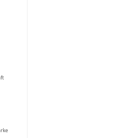
ft
arke