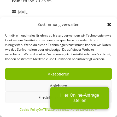
Fax:
030 88 70 23 85
MAIL
Zustimmung verwalten
RECHTSGEBIETE
Urheberrecht
Um dir ein optimales Erlebnis zu bieten, verwenden wir Technologien wie
Cookies, um Geräteinformationen zu speichern und/oder darauf
Medienrecht
zuzugreifen. Wenn du diesen Technologien zustimmst, können wir Daten
wie das Surfverhalten oder eindeutige IDs auf dieser Website
Strafrecht
verarbeiten. Wenn du deine Zustimmung nicht erteilst oder zurückziehst,
können bestimmte Merkmale und Funktionen beeinträchtigt werden.
Musikrecht
Markenrecht
Akzeptieren
IT-Recht
Ablehnen
Designrecht
Hier Online-Anfrage
Einstellungen ansehen
Wettbewerbsrecht
stellen
Datenschutzrecht
Cookie Policy
DATENSCHUTZERKLÄRUNG
IMPRESSUM