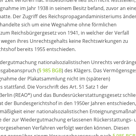
Zeit verloren hat. Insbesondere ließ sich nicht feststellen,
egnahme im Jahr 1938 in seinem Besitz befand, zuvor an ein
hatte. Der Zugriff des Reichspropagandaministeriums ände
s handelte sich um eine Wegnahme ohne förmlichen
zum Reichsbürgergesetz von 1941, in welcher der Verfall
wegen ihres Unrechtsgehalts keine Rechtswirkungen zu
htshof bereits 1955 entschieden.
dergutmachung nationalsozialistischen Unrechts verdräng
ausgabeanspruch (
§ 985 BGB
) des Klägers. Das Vermögensge
egnahme der Plakatsammlung nicht im (späteren)
s stattfand. Die Vorschrift des Art. 51 Satz 1 der
Berlin (REAO*) und das Bundesrückerstattungsgesetz schli
at der Bundesgerichtshof in den 1950er Jahren entschieden
tmäßigkeit einer nationalsozialistischen Enteignungsmaßn
e der zur Wiedergutmachung erlassenen Rückerstattungs- 
vorgesehenen Verfahren verfolgt werden können. Diesen