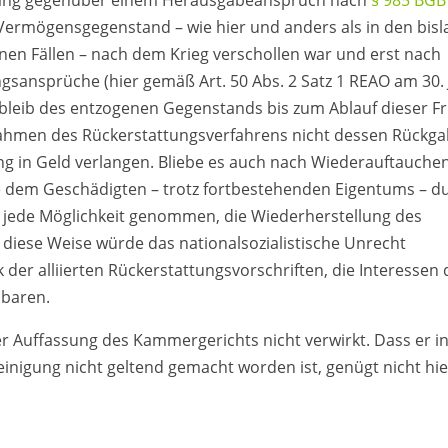
rang gegenüber einem Herausgabeanspruch nach
§ 985 BGB
ermögensgegenstand – wie hier und anders als in den bisl
en Fällen – nach dem Krieg verschollen war und erst nach
ngsansprüche (hier gemäß Art. 50 Abs. 2 Satz 1 REAO am 30. 
rbleib des entzogenen Gegenstands bis zum Ablauf dieser Fr
ahmen des Rückerstattungsverfahrens nicht dessen Rückg
ng in Geld verlangen. Bliebe es auch nach Wiederauftauche
 dem Geschädigten – trotz fortbestehenden Eigentums – d
en jede Möglichkeit genommen, die Wiederherstellung des
diese Weise würde das nationalsozialistische Unrecht
 der alliierten Rückerstattungsvorschriften, die Interessen 
nbaren.
 Auffassung des Kammergerichts nicht verwirkt. Dass er i
inigung nicht geltend gemacht worden ist, genügt nicht hie