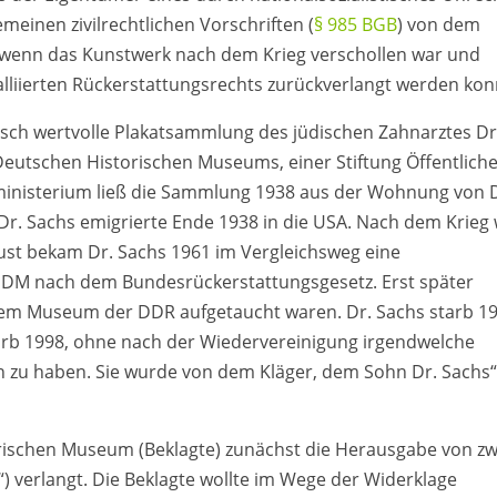
meinen zivilrechtlichen Vorschriften (
§ 985 BGB
) von dem
 wenn das Kunstwerk nach dem Krieg verschollen war und
alliierten Rückerstattungsrechts zurückverlangt werden kon
orisch wertvolle Plakatsammlung des jüdischen Zahnarztes Dr
 Deutschen Historischen Museums, einer Stiftung Öffentlich
ministerium ließ die Sammlung 1938 aus der Wohnung von 
r. Sachs emigrierte Ende 1938 in die USA. Nach dem Krieg
lust bekam Dr. Sachs 1961 im Vergleichsweg eine
DM nach dem Bundesrückerstattungsgesetz. Erst später
inem Museum der DDR aufgetaucht waren. Dr. Sachs starb 1
tarb 1998, ohne nach der Wiedervereinigung irgendwelche
u haben. Sie wurde von dem Kläger, dem Sohn Dr. Sachs“
rischen Museum (Beklagte) zunächst die Herausgabe von zw
) verlangt. Die Beklagte wollte im Wege der Widerklage