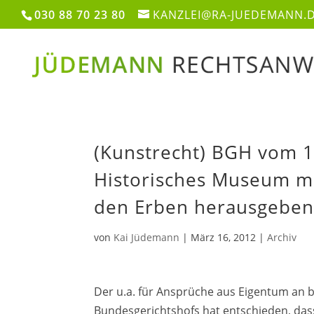
030 88 70 23 80
KANZLEI@RA-JUEDEMANN.
(Kunstrecht) BGH vom 1
Historisches Museum m
den Erben herausgeben 
von
Kai Jüdemann
|
März 16, 2012
|
Archiv
Der u.a. für Ansprüche aus Eigentum an b
Bundesgerichtshofs hat entschieden, dass