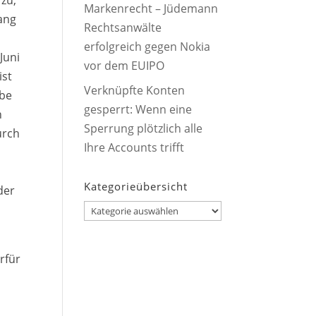
zu,
Markenrecht – Jüdemann
ang
Rechtsanwälte
erfolgreich gegen Nokia
Juni
vor dem EUIPO
ist
Verknüpfte Konten
abe
gesperrt: Wenn eine
n
Sperrung plötzlich alle
urch
Ihre Accounts trifft
Kategorieübersicht
der
Kategorieübersicht
n
rfür