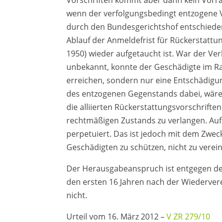
Vorschriften kommt aber dann kein Vor
wenn der verfolgungsbedingt entzogene V
durch den Bundesgerichtshof entschieden
Ablauf der Anmeldefrist für Rückerstattu
1950) wieder aufgetaucht ist. War der Ve
unbekannt, konnte der Geschädigte im R
erreichen, sondern nur eine Entschädigu
des entzogenen Gegenstands dabei, wäre
die alliierten Rückerstattungsvorschrift
rechtmäßigen Zustands zu verlangen. Auf 
perpetuiert. Das ist jedoch mit dem Zweck
Geschädigten zu schützen, nicht zu verei
Der Herausgabeanspruch ist entgegen der
den ersten 16 Jahren nach der Wiedervere
nicht.
Urteil vom 16. März 2012 –
V ZR 279/10