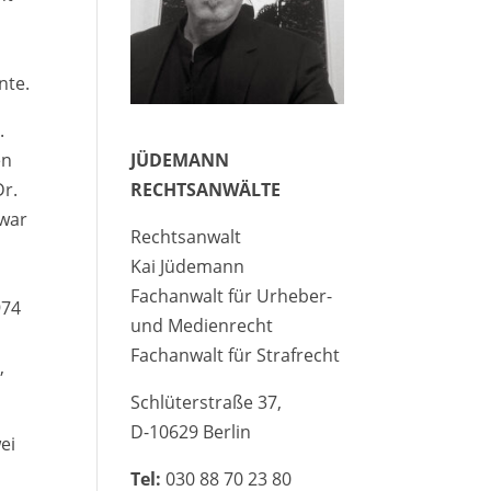
nte.
.
en
JÜDEMANN
Dr.
RECHTSANWÄLTE
 war
Rechtsanwalt
Kai Jüdemann
Fachanwalt für Urheber-
974
und Medienrecht
Fachanwalt für Strafrecht
,
Schlüterstraße 37,
D-10629 Berlin
ei
Tel:
030 88 70 23 80