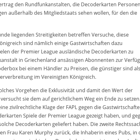
vertrag den Rundfunkanstalten, die Decoderkarten Persone
gen außerhalb des Mitgliedstaats sehen wollen, für den die
de liegenden Streitigkeiten betreffen Versuche, diese
Königreich sind nämlich einige Gastwirtschaften dazu
ielen der Premier League ausländische Decoderkarten zu
kanstalt in Griechenland ansässigen Abonnenten zur Verfü
oderbox bei einem Händler zu Preisen, die günstiger sind als
erverbreitung im Vereinigten Königreich.
solches Vorgehen die Exklusivität und damit den Wert der
versucht sie dem auf gerichtlichem Weg ein Ende zu setzen
t eine zivilrechtliche Klage der FAPL gegen die Gastwirtschafte
erkarten Spiele der Premier League gezeigt haben, und ge
 solche Decoderkarten geliefert haben. Die zweite Rechtssa
egen Frau Karen Murphy zurück, die Inhaberin eines Pubs, in