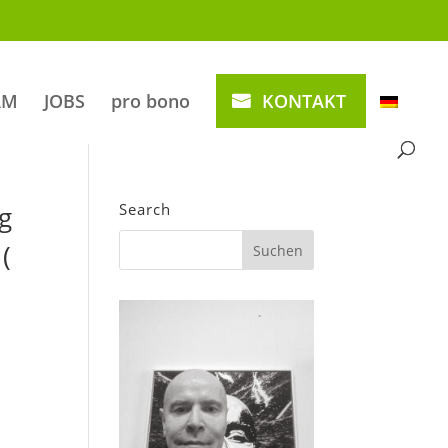
AM
JOBS
pro bono
KONTAKT
g
Search
(