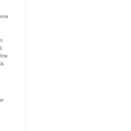
ymne
es
2.
chte
ls
er