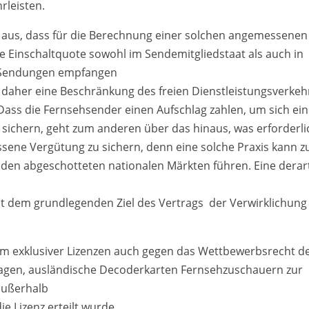
rleisten.
n aus, dass für die Berechnung einer solchen angemessenen
le Einschaltquote sowohl im Sendemitgliedstaat als auch in
e Sendungen empfangen
 daher eine Beschränkung des freien Dienstleistungsverkeh
 Dass die Fernsehsender einen Aufschlag zahlen, um sich ei
u sichern, geht zum anderen über das hinaus, was erforderli
sene Vergütung zu sichern, denn eine solche Praxis kann z
 den abgeschotteten nationalen Märkten führen. Eine derar
it dem grundlegenden Ziel des Vertrags ­ der Verwirklichung
em exklusiver Lizenzen auch gegen das Wettbewerbsrecht d
sagen, ausländische Decoderkarten Fernsehzuschauern zur
außerhalb
ie Lizenz erteilt wurde.