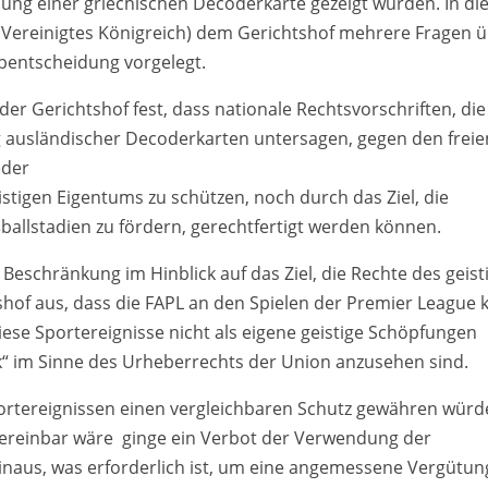
ung einer griechischen Decoderkarte gezeigt wurden. In di
(Vereinigtes Königreich) dem Gerichtshof mehrere Fragen 
bentscheidung vorgelegt.
der Gerichtshof fest, dass nationale Rechtsvorschriften, die
 ausländischer Decoderkarten untersagen, gegen den freie
eder
eistigen Eigentums zu schützen, noch durch das Ziel, die
ßballstadien zu fördern, gerechtfertigt werden können.
 Beschränkung im Hinblick auf das Ziel, die Rechte des geist
shof aus, dass die FAPL an den Spielen der Premier League 
se Sportereignisse nicht als eigene geistige Schöpfungen
k“ im Sinne des Urheberrechts der Union anzusehen sind.
ortereignissen einen vergleichbaren Schutz gewähren würde
ereinbar wäre ­ ginge ein Verbot der Verwendung der
naus, was erforderlich ist, um eine angemessene Vergütun