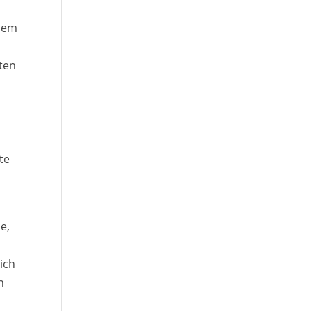
inem
ten
e
te
e,
ich
n