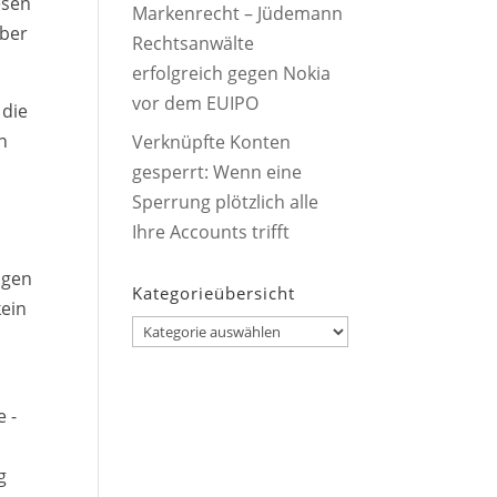
esen
Markenrecht – Jüdemann
über
Rechtsanwälte
erfolgreich gegen Nokia
vor dem EUIPO
 die
n
Verknüpfte Konten
gesperrt: Wenn eine
Sperrung plötzlich alle
Ihre Accounts trifft
igen
Kategorieübersicht
kein
Kategorieübersicht
 ­
g