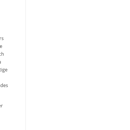
rs
ne
ch
u
tige
 des
er