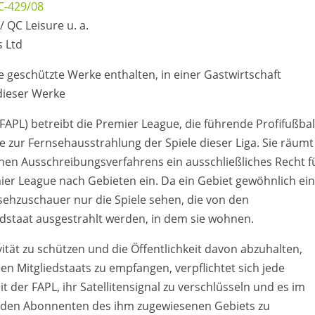
C-429/08
/ QC Leisure u. a.
s Ltd
 geschützte Werke enthalten, in einer Gastwirtschaft
dieser Werke
FAPL) betreibt die Premier League, die führende Profifußbal
e zur Fernsehausstrahlung der Spiele dieser Liga. Sie räumt
nen Ausschreibungsverfahrens ein ausschließliches Recht f
mier League nach Gebieten ein. Da ein Gebiet gewöhnlich e
nsehzuschauer nur die Spiele sehen, die von den
edstaat ausgestrahlt werden, in dem sie wohnen.
ität zu schützen und die Öffentlichkeit davon abzuhalten,
 Mitgliedstaats zu empfangen, verpflichtet sich jede
t der FAPL, ihr Satellitensignal zu verschlüsseln und es im
ur den Abonnenten des ihm zugewiesenen Gebiets zu