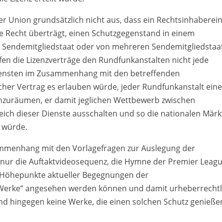
er Union grundsätzlich nicht aus, dass ein Rechtsinhabere
he Recht überträgt, einen Schutzgegenstand in einem
 Sendemitgliedstaat oder von mehreren Sendemitgliedstaa
rfen die Lizenzverträge den Rundfunkanstalten nicht jede
iensten im Zusammenhang mit den betreffenden
lcher Vertrag es erlauben würde, jeder Rundfunkanstalt ein
einzuräumen, er damit jeglichen Wettbewerb zwischen
ich dieser Dienste ausschalten und so die nationalen Märk
 würde.
usammenhang mit den Vorlagefragen zur Auslegung der
s nur die Auftaktvideosequenz, die Hymne der Premier Leagu
e Höhepunkte aktueller Begegnungen der
,,Werke“ angesehen werden können und damit urheberrechtl
sind hingegen keine Werke, die einen solchen Schutz genieße