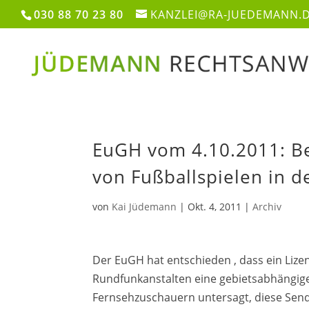
030 88 70 23 80
KANZLEI@RA-JUEDEMANN.
EuGH vom 4.10.2011: B
von Fußballspielen in d
von
Kai Jüdemann
|
Okt. 4, 2011
|
Archiv
Der EuGH hat entschieden , dass ein Lize
Rundfunkanstalten eine gebietsabhängige 
Fernsehzuschauern untersagt, diese Sen