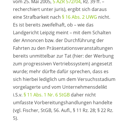
vom 25. Mai 2005,
5 AZR 572/04
, Rz. 39 ff. –
recherchiert unter juris), ergibt sich daraus
eine Strafbarkeit nach
§ 16 Abs. 2 UWG
nicht.
Es ist bereits zweifelhaft, ob – wie das
Landgericht Leipzig meint – mit dem Schalten
der Annoncen bzw. der Durchführung der
Fahrten zu den Präsentationsveranstaltungen
bereits unmittelbar zur Tat (hier: der Werbung
zum progressiven Vertriebssystem) angesetzt
wurde; mehr dürfte dafür sprechen, dass es
sich hierbei lediglich um dem Versuchsstadium
vorgelagerte und vom Unternehmensdelikt
i.S.v.
§ 11 Abs. 1 Nr. 6 StGB
daher nicht
umfasste Vorbereitungshandlungen handelte
(vgl. Fischer, StGB, 56. Aufl., § 11 Rz. 28; § 22 Rz.
5).