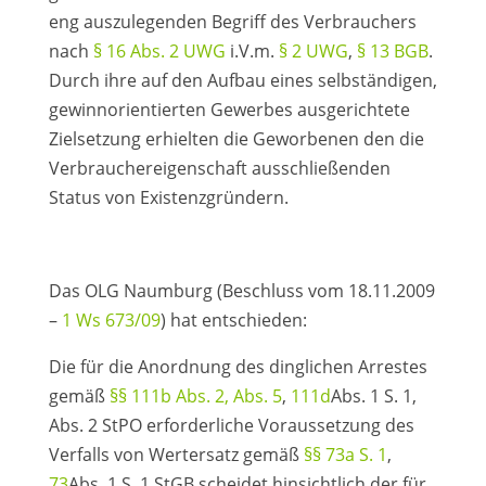
eng auszulegenden Begriff des Verbrauchers
nach
§ 16 Abs. 2 UWG
i.V.m.
§ 2 UWG
,
§ 13 BGB
.
Durch ihre auf den Aufbau eines selbständigen,
gewinnorientierten Gewerbes ausgerichtete
Zielsetzung erhielten die Geworbenen den die
Verbrauchereigenschaft ausschließenden
Status von Existenzgründern.
Das OLG Naumburg (Beschluss vom 18.11.2009
–
1 Ws 673/09
) hat entschieden:
Die für die Anordnung des dinglichen Arrestes
gemäß
§§ 111b Abs. 2, Abs. 5
,
111d
Abs. 1 S. 1,
Abs. 2 StPO erforderliche Voraussetzung des
Verfalls von Wertersatz gemäß
§§ 73a S. 1
,
73
Abs. 1 S. 1 StGB scheidet hinsichtlich der für