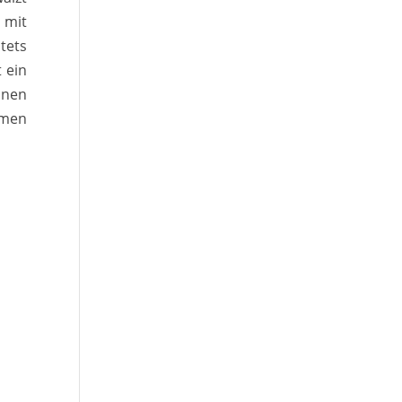
l mit
tets
 ein
inen
hmen