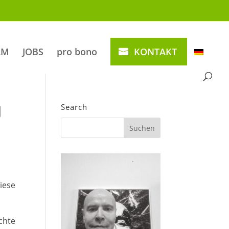
AM
JOBS
pro bono
KONTAKT
J
Search
iese
chte