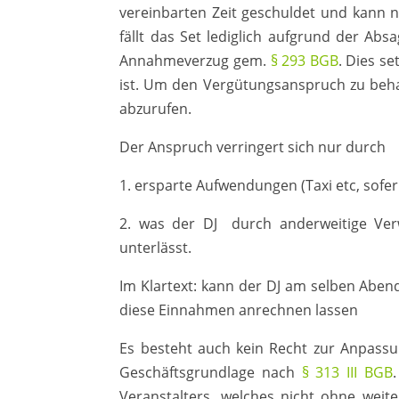
vereinbarten Zeit geschuldet und kann ni
fällt das Set lediglich aufgrund der Abs
Annahmeverzug gem.
§ 293 BGB
. Dies s
ist. Um den Vergütungsanspruch zu behal
abzurufen.
Der Anspruch verringert sich nur durch
1. ersparte Aufwendungen (Taxi etc, sof
2. was der DJ durch anderweitige Ver
unterlässt.
Im Klartext: kann der DJ am selben Aben
diese Einnahmen anrechnen lassen
Es besteht auch kein Recht zur Anpass
Geschäftsgrundlage nach
§ 313 III BGB
Veranstalters, welches nicht ohne weit