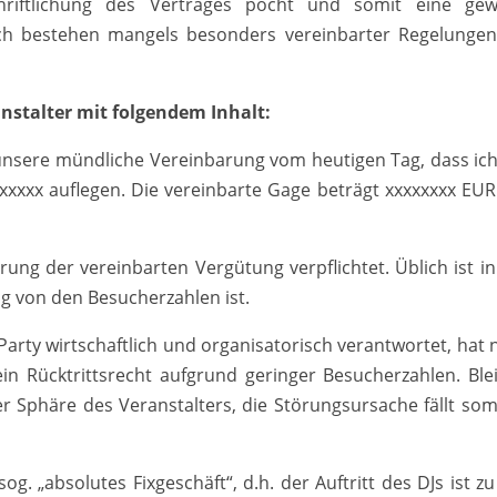
hriftlichung des Vertrages pocht und somit eine gew
ch bestehen mangels besonders vereinbarter Regelungen
anstalter mit folgendem Inhalt:
 unsere mündliche Vereinbarung vom heutigen Tag, dass ic
 xxxxxx auflegen. Die vereinbarte Gage beträgt xxxxxxxx EUR.
ng der vereinbarten Vergütung verpflichtet. Üblich ist in
g von den Besucherzahlen ist.
Party wirtschaftlich und organisatorisch verantwortet, hat 
 Rücktrittsrecht aufgrund geringer Besucherzahlen. Ble
der Sphäre des Veranstalters, die Störungsursache fällt somi
g. „absolutes Fixgeschäft“, d.h. der Auftritt des DJs ist zu