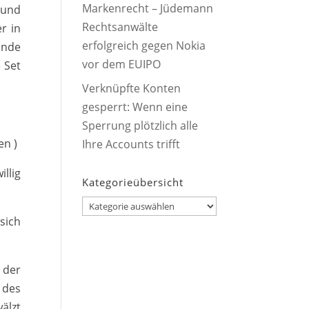
Markenrecht – Jüdemann
 und
Rechtsanwälte
r in
erfolgreich gegen Nokia
ande
vor dem EUIPO
 Set
Verknüpfte Konten
gesperrt: Wenn eine
Sperrung plötzlich alle
en )
Ihre Accounts trifft
llig
Kategorieübersicht
Kategorieübersicht
sich
 der
 des
älzt