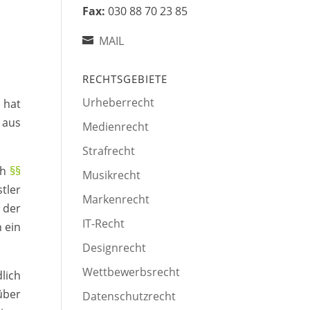
Fax:
030 88 70 23 85
MAIL
RECHTSGEBIETE
Urheberrecht
 hat
 aus
Medienrecht
Strafrecht
ch
§§
Musikrecht
tler
Markenrecht
n der
IT-Recht
 ein
Designrecht
Wettbewerbsrecht
lich
über
Datenschutzrecht