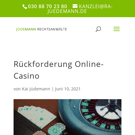
030 88 70 23 80
KANZLEI@RA-
JUEDEMANN.DE
Rückforderung Online-
Casino
von
Kai Jüdemann
|
Juni 10, 2021