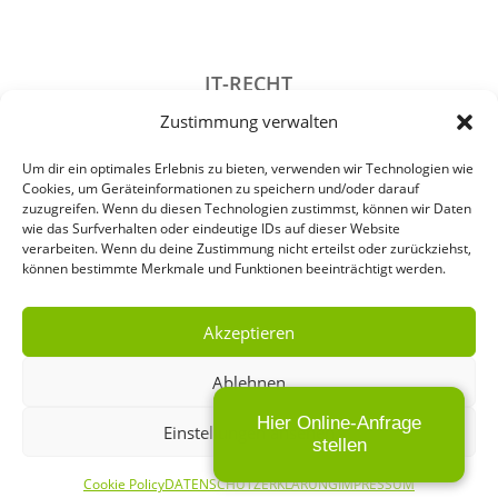
IT-RECHT
Zustimmung verwalten
DATENSCHUTZRECHT
STRAFRECHT
Um dir ein optimales Erlebnis zu bieten, verwenden wir Technologien wie
Cookies, um Geräteinformationen zu speichern und/oder darauf
GESELLSCHAFTSRECHT
zuzugreifen. Wenn du diesen Technologien zustimmst, können wir Daten
wie das Surfverhalten oder eindeutige IDs auf dieser Website
VERANSTALTUNGSRECHT
verarbeiten. Wenn du deine Zustimmung nicht erteilst oder zurückziehst,
können bestimmte Merkmale und Funktionen beeinträchtigt werden.
ARCHIV
Akzeptieren
Ablehnen
IMPRESSUM
Hier Online-Anfrage
Einstellungen ansehen
DATENSCHUTZERKLÄRUNG
stellen
Cookie Policy
DATENSCHUTZERKLÄRUNG
IMPRESSUM