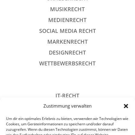
MUSIKRECHT
MEDIENRECHT
SOCIAL MEDIA RECHT
MARKENRECHT
DESIGNRECHT
WETTBEWERBSRECHT
IT-RECHT
Zustimmung verwalten
DATENSCHUTZRECHT
STRAFRECHT
Um dir ein optimales Erlebnis zu bieten, verwenden wir Technologien wie
Cookies, um Geräteinformationen zu speichern und/oder darauf
GESELLSCHAFTSRECHT
zuzugreifen. Wenn du diesen Technologien zustimmst, können wir Daten
wie das Surfverhalten oder eindeutige IDs auf dieser Website